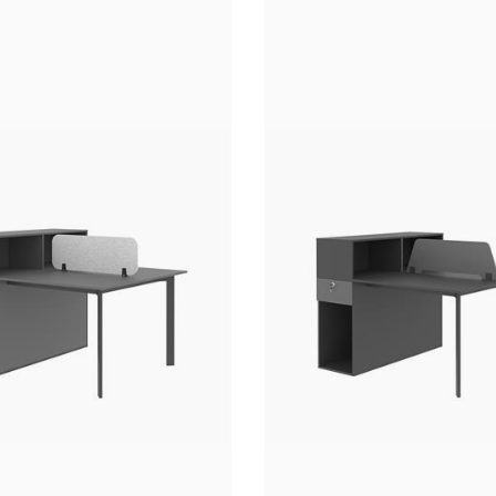
رانسی
ر
اکیسی