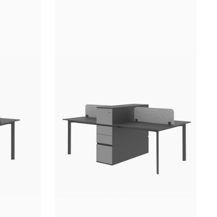
میز کنف
میز کانتر
میز تحری
کمد
کشو و ج