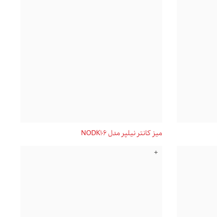
میز کانتر نیلپر مدل NODK106
+