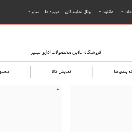
مات
دانلود
پرتال نمایندگان
درباره ما
سایر
فروشگاه آنلاین محصولات اداری نیلپر
 بندی ها
نمایش کالا
محدو
+
فقط نمایش کالاهای موجود
از
گ
یتی
فقط با تخفیف ها
شناسی
تا
ندی
روهی
اعمال م