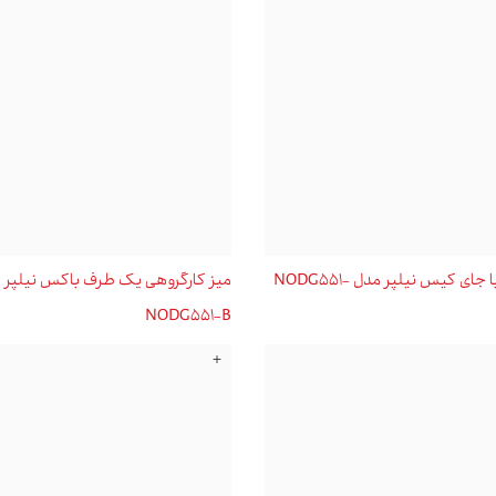
میز کارگروهی با جای کیس نیلپر مدل NODG551-
میز کارگروهی یک طرف باکس نیلپر 
NODG551-B
+