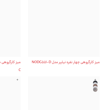
میز کارگروهی چهار نفره نیلپر مدل NODG551-D
C
+
+