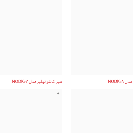
NODK108
میز کانتر نیلپر مدل NODK107
+