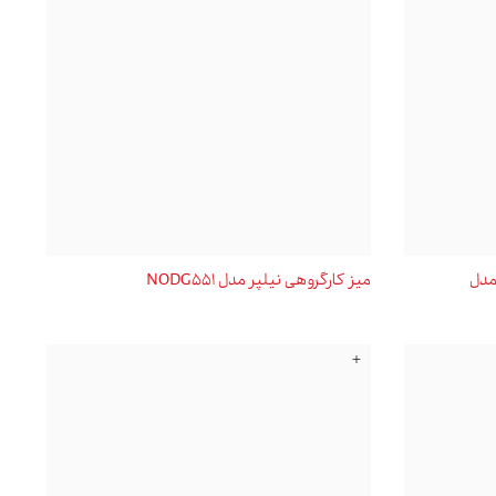
مدل
میز کارگروهی نیلپر مدل NODG551
+