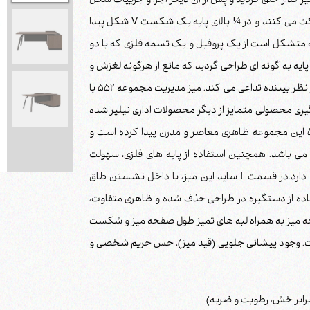
ان عنصر اصلی و تاثیر گذار خلق گردید و پس از آن دیگر اجزا و جزییات شکل
گرفتند. پایه های فلزی این مجموعه با شیبی ملایم به سمت بالا حرکت می کنند و در ¼ بالای پایه یک شکست V شکل پیدا
یه متشکل است از یک پروفیل و یک تسمه فلزی که با دو
ایه به گونه ای طراحی گردید که مانع از هرگونه لغزش و
ناپایداری سطح میز می گردد و ظاهری بادوام، مستحکم و ایستا را در نظر بیننده تداعی می کند. میز مدیریت مجموعه 552 با
ری محصولی متمایز از دیگر محصولات اداری نیلپر شده
است. به علت استفاده از پایه های فلزی در کانسپت محصولات 552 این مجموعه ظاهری معاصر و مدرن پیدا کرده است و
 آل می باشد. همچنین استفاده از پایه های فلزی، سهولت
تمیزی و نگهداری برای خود مجموعه میز و فضای اطراف را به همراه دارد.در قسمت L ساید این میز، با داخل نشستن طاق
ستفاده از دستگیره در طراحی حذف شده و ظاهری متفاوت،
 میز به همراه لبه های تمیز طول صفحه میز و شکست
 است. وجود پیشانی جلویی (قید میز)، حس حریم شخصی و
برابر خش، رطوبت و ضربه)