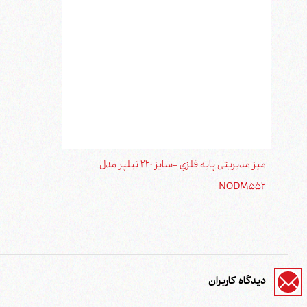
ميز مدیریتی پايه فلزي -سايز 220 نیلپر مدل
NODM552
دیدگاه کاربران