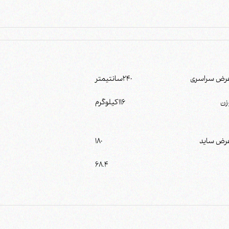
رض سراسری
240
سانتیمتر
زن
116
کیلوگرم
رض ساید
180
68.4