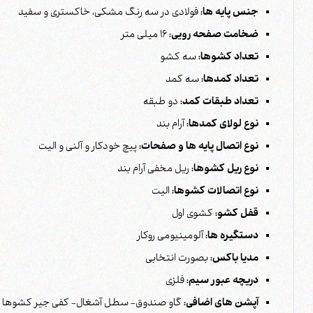
جنس پایه ها:
فولادی در سه رنگ مشکی، خاکستری و سفید
ضخامت صفحه رویی:
16 میلی متر
تعداد کشوها:
سه کشو
تعداد کمدها:
سه کمد
تعداد طبقات کمد:
دو طبقه
نوع لولای کمدها:
آرام بند
نوع اتصال پایه ها و صفحات:
پیچ خودکار و آلنی و الیت
نوع ریل کشوها:
ریل مخفی آرام بند
نوع اتصالات کشوها:
الیت
قفل کشو:
کشوی اول
دستگیره ها:
آلومینیومی روکار
مدیا باکس:
بصورت انتخابی
دریچه عبور سیم:
فلزی
آپشن های اضافی:
گاو صندوق- سطل آشغال- کفی جیر کشوها