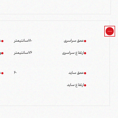
عمق سراسری
180
سانتیمتر
ع
ارتفاع سراسری
76
سانتیمتر
و
عمق ساید
60
ع
ارتفاع ساید