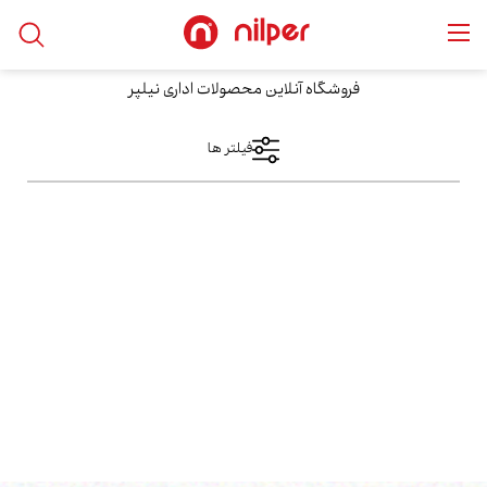
خانه
/
محصولات
/
desk
/
میز مدیریتی
فروشگاه آنلاین محصولات اداری نیلپر
فیلتر ها
فیلتر های اعمال شده
میز مدیریتی
دسته بندی ها
نمایش کالا
desk
میز مدیریتی
فقط نمایش کالاهای موجود
محدوده قیمت
فقط با تخفیف ها
از
مرتب سازی بر اساس
بیشترین‌بازدید
تا
محبوب‌ترین