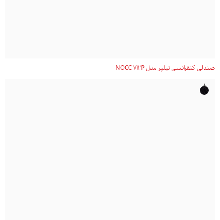
صندلی کنفرانسی نیلپر مدل NOCC 712P
+