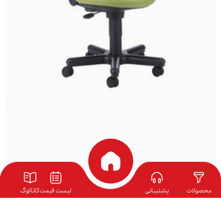
محصولات
پشتیبانی
لیست قیمت
کاتالوگ
صندلی آزمایشگاهی نیلپر مدل NLCL 104X