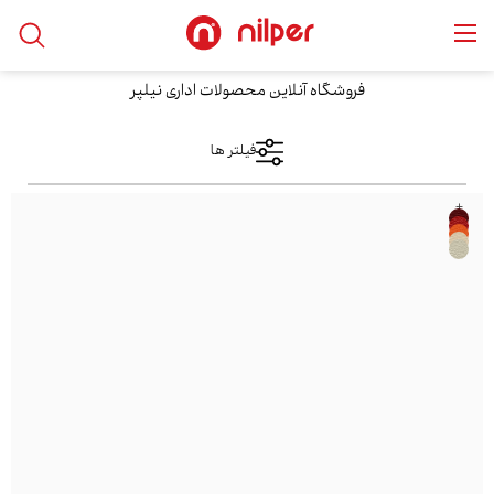
خانه
/
محصولات
/
رستورانی
/
صندلی چهارپایه
فروشگاه آنلاین محصولات اداری نیلپر
فیلتر ها
+
فیلتر های اعمال شده
صندلی چهارپایه
دسته بندی ها
نمایش کالا
رستورانی
صندلی چهارپایه
فقط نمایش کالاهای موجود
محدوده قیمت
فقط با تخفیف ها
از
مرتب سازی بر اساس
بیشترین‌بازدید
تا
محبوب‌ترین