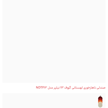
صندلی ناهارخوری لهستانی گروف 113 نیلپر مدل NDTF113
+