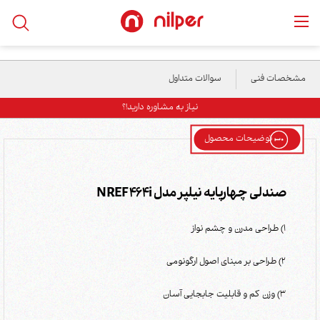
خانه
/
محصولات
/
رستورانی
/
صندلی چهارپایه نیلپر مدل NREF 464i
مشخصات فنی
سوالات متداول
نیاز به مشاوره دارید!؟
توضیحات محصول
صندلی چهارپایه نیلپر مدل NREF 464i
1) طراحی مدرن و چشم نواز
2) طراحی بر مبنای اصول ارگونومی
3) وزن کم و قابلیت جابجایی آسان