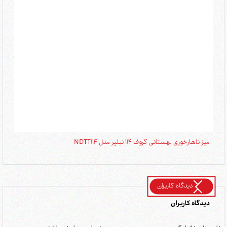
میز ناهارخوری لهستانی گروف 114 نیلپر مدل NDTT114
میز ن
دیدگاه کاربران
دیدگاه کاربران