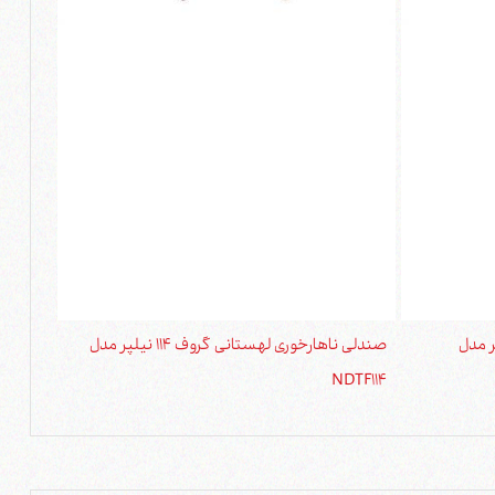
انی گروف 112 نیلپر مدل
صندلی ناهارخوری لهستانی گروف 114 نیلپر مدل
DTF113
NDTF114