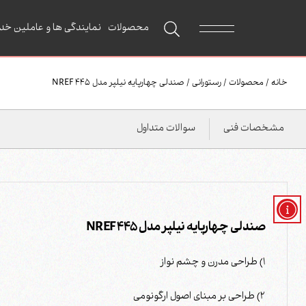
محصولات
نمایندگی ها و عاملین خد
خانه
/
محصولات
/
رستورانی
/
صندلی چهارپایه نیلپر مدل NREF 445
مشخصات فنی
سوالات متداول
صندلی چهارپایه نیلپر مدل NREF 445
1) طراحی مدرن و چشم نواز
2) طراحی بر مبنای اصول ارگونومی