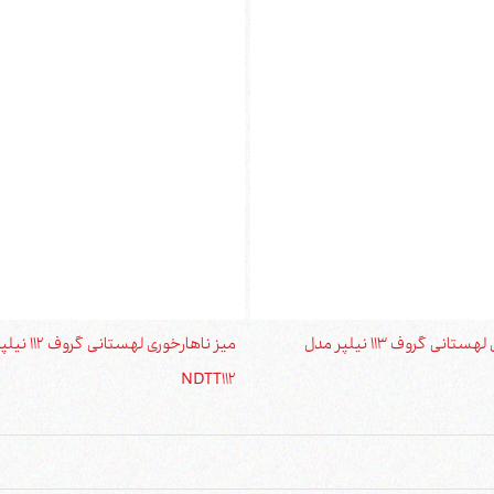
میز ناهارخوری لهستانی گروف 113 نیلپر مدل
میز ناهارخوری لهست
NDTT112