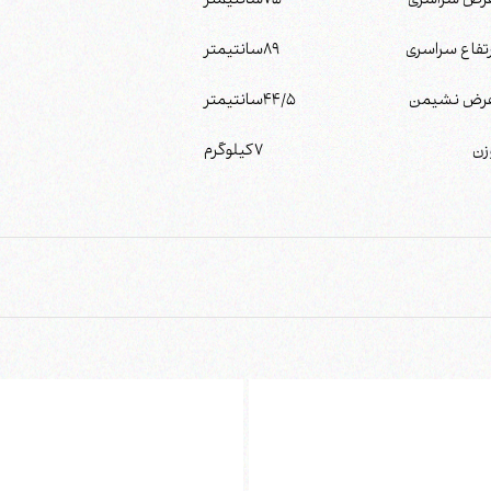
رض سراسری
75
سانتیمتر
رتفاع سراسری
89
سانتیمتر
رض نشیمن
44/5
سانتیمتر
زن
7
کیلوگرم