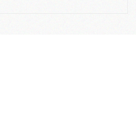
لینک های مفید
ارتباط با ما
ضمانت بازگشت وجه
آدرس دفتر م
وب سایت هلدینگ نیلپر
تهران – شهرک غ
وب سایت مبلمان خانگی نیلپر
کردستانی (گلرخ) 
وب سایت توریستر
آدرس دفتر 
وب سایت ارگوتک
تهران، شهرک غر
بلاگ نیلپر
خیابان شهید لطف
نمایندگی ها
تلفن دفتر م
کاتالوگ محصولات