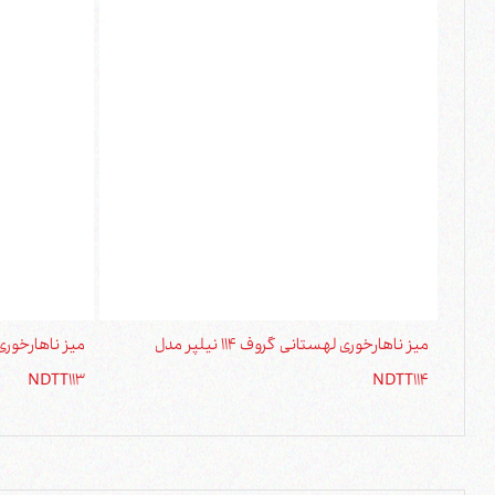
میز ناهارخوری لهستانی گروف 114 نیلپر مدل
NDTT113
NDTT114