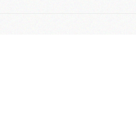
رکزی:
رب – خیابان سپهر – خیابان گلبرگ سوم – خیابان شهید لطفعلی
– پلاک 111
خدمات:
ب، خیابان سپهر، خیابان گلبرگ سوم،
علی کردستان(گلرخ)، پلاک 109
رکزی:
82750-021