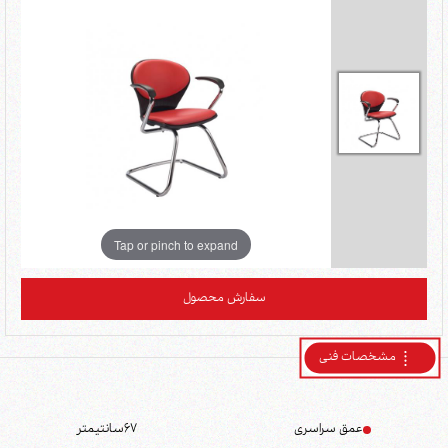
Tap or pinch to expand
سفارش محصول
مشخصات فنی
عمق سراسری
67
سانتیمتر