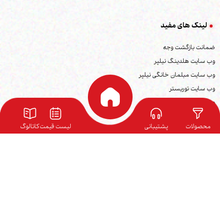
لینک های مفید
ضمانت بازگشت وجه
وب سایت هلدینگ نیلپر
وب سایت مبلمان خانگی نیلپر
وب سایت توریستر
وب سایت ارگوتک
بلاگ نیلپر
محصولات
پشتیبانی
لیست قیمت
کاتالوگ
نمایندگی ها
کاتالوگ محصولات
فرصت های شغلی
شرایط گارانتی
ارتباط با ما
آدرس دفتر مرکزی: