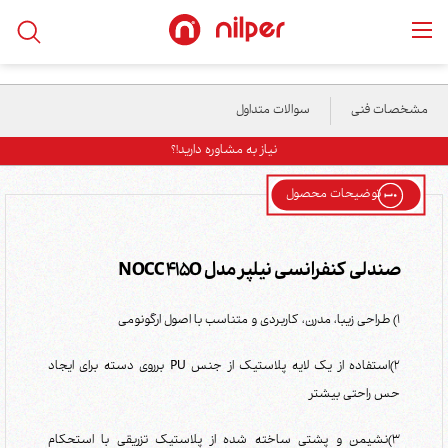
خانه
/
محصولات
/
صندلی اداری
/
صندلی کنفرانسی نیلپر مدل NOCC 415O
مشخصات فنی
سوالات متداول
نیاز به مشاوره دارید!؟
توضیحات محصول
صندلی کنفرانسی نیلپر مدل NOCC 415O
1) طراحی زیبا، مدرن، کاربردی و متناسب با اصول ارگونومی
2)استفاده از یک لایه پلاستیک از جنس PU برروی دسته برای ایجاد
حس راحتی بیشتر
3)نشیمن و پشتی ساخته شده از پلاستیک تزریقی با استحکام