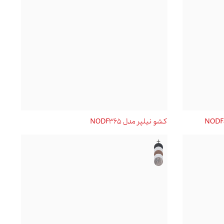
کشو نیلپر مدل NODF365
+