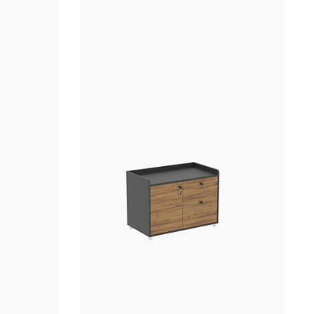
میز کنف
میز کانتر
میز تحری
کمد
کشو و ج