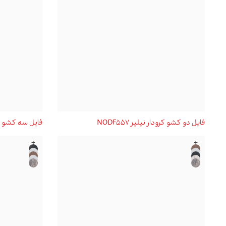
فايل دو کشو کرودار نیلپر NODF557
فايل سه کشو کرودار
+
+