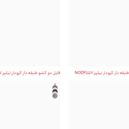
دار کرودار نیلپر NODF557
فايل دو کشو طبقه دار کرودار نیلپر NODF557
+