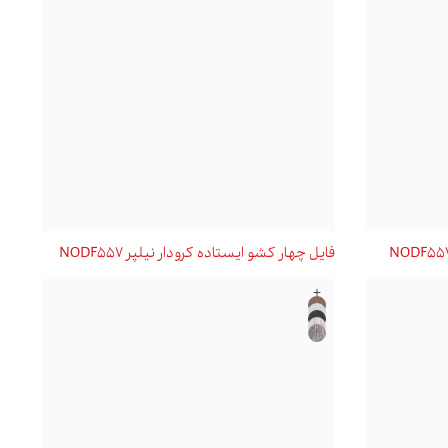
فايل چهار کشو ايستاده کرودار نیلپر NODF557
+