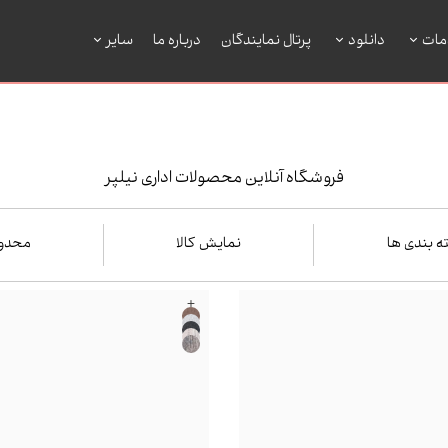
مات
دانلود
پرتال نمایندگان
درباره ما
سایر
فروشگاه آنلاین محصولات اداری نیلپر
 بندی ها
نمایش کالا
محدو
+
فقط نمایش کالاهای موجود
از
گ
یتی
فقط با تخفیف ها
شناسی
تا
ندی
روهی
اعمال م