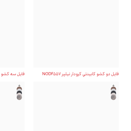
فايل دو کشو کابينتي کرودار نیلپر NODF557
فايل سه کشو طبقه 
+
+