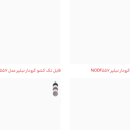
 نیلپر NODF557
فايل تک کشو کرودار نیلپر مدل NODF557
+