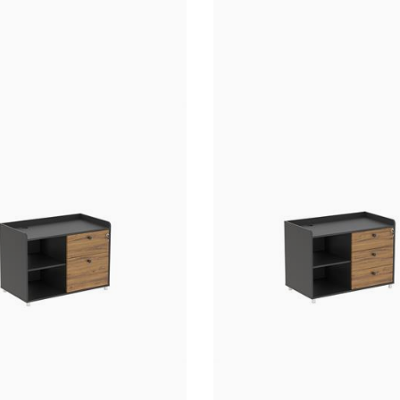
رانسی
ر
اکیسی