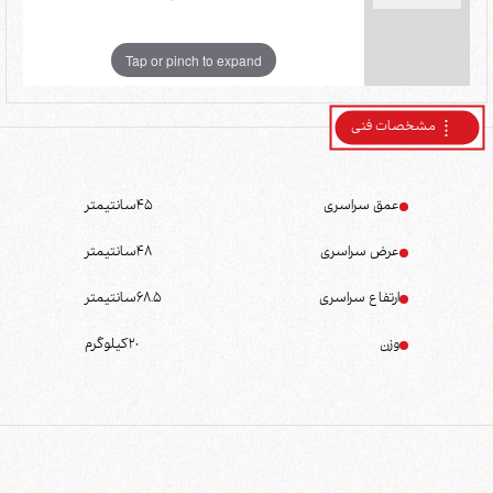
Tap or pinch to expand
مشخصات فنی
عمق سراسری
45
سانتیمتر
عرض سراسری
48
سانتیمتر
ارتفاع سراسری
68.5
سانتیمتر
وزن
20
کیلوگرم