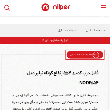
خانه
/
محصولات
/
میز و فایلینگ
/
فايل درب کمدي 554ارتفاع کوتاه نیلپر مدل
NODF554
مشخصات فنی
سوالات متداول
نیاز به مشاوره دارید!؟
توضیحات محصول
فايل درب کمدي 554ارتفاع کوتاه نیلپر مدل
NODF554
مجموعه فایل های 554، محصولاتی هستند که در آنها زیبایی با
عملکرد ترکیب شده است. این محصولات راه حلی ایده آل برای هر محیط
حرفه ای می باشند. فایل درب کمدی 554 برای ادغام کامل با میزهای