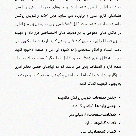
مختلف اداری طراحی شده است و نیازهای سازمان دهی و ایمنی
فضاهای کاری مدرن را برآورده می سازد. فایل 557 از نئوپان روکش
ملامینه ساخته شده است. فایل 554 را می توان به راحتی زیر میز اداری،
در مکان های عمومی یا در محیط های اختصاصی قرار داد و بهینه
سازی فضا را با آن تضمین کرد. قفل ایمنی کلیددار به شما امکان را می
دهد، اسناد و اقلام شخصی را به شیوه ای امن و منظم ذخیره کنید.
مجموعه فایل های 554 به طور کامل نمایانگر فلسفه ایجاد مبلمان
همه کاره و انعطاف پذیر می باشد که به نیازهای فعلی دفاتر اداری
سازگار بوده است تا فضاها را به راحتی پیکربندی مجدد کنید و در نتیجه
به بهبود کیفیت کمک کنند.
جنس صفحات:
نئوپان روکش ملامینه
جنس پایه ها:
فولاد رنگ شده
ضخامت صفحات:
16 میلی متر
تعداد کشوها:
ندارد
تعداد کمدها:
یک عدد