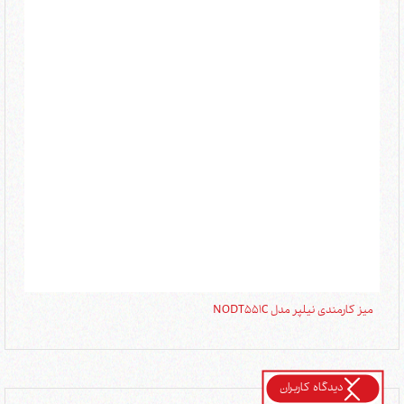
میز کارمندی نیلپر مدل NODT551C
میز 
دیدگاه کاربران