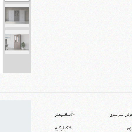
رض سراسری
200
سانتیمتر
زن
190
کیلوگرم