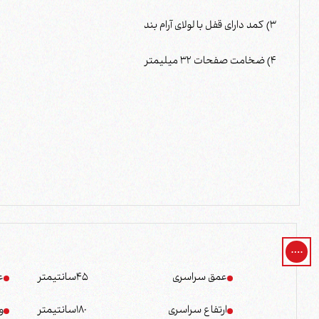
3) کمد دارای قفل با لولای آرام بند
4) ضخامت صفحات 32 میلیمتر
عمق سراسری
45
سانتیمتر
ع
ارتفاع سراسری
180
سانتیمتر
و