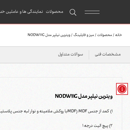
محصولات
نمایندگی ها و عاملین خد
خانه
/
محصولات
/
میز و فایلینگ
/
ویترین نیلپر مدل NODW111G
مشخصات فنی
سوالات متداول
ویترین نیلپر مدل NODW111G
1) کمد از جنس MDF (MDFبا روکش ملامینه و نوار لبه جنس پلاستیک PVC)
2) پیچ الیت درجه 1