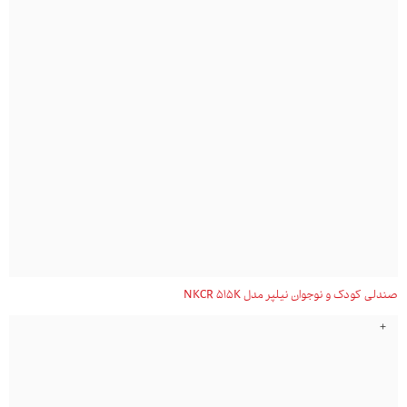
صندلی کودک و نوجوان نیلپر مدل NKCR 515K
+