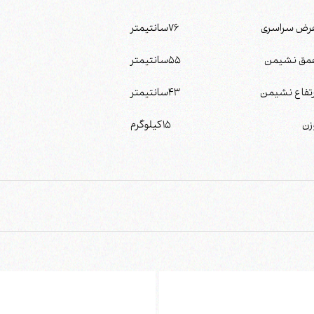
رض سراسری
76
سانتیمتر
مق نشیمن
55
سانتیمتر
رتفاع نشیمن
43
سانتیمتر
زن
15
کیلوگرم