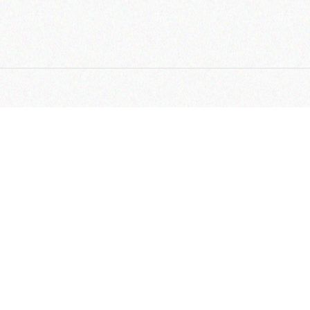
رکزی:
رب – خیابان سپهر – خیابان گلبرگ سوم – خیابان شهید لطفعلی
– پلاک 111
خدمات:
ب، خیابان سپهر، خیابان گلبرگ سوم،