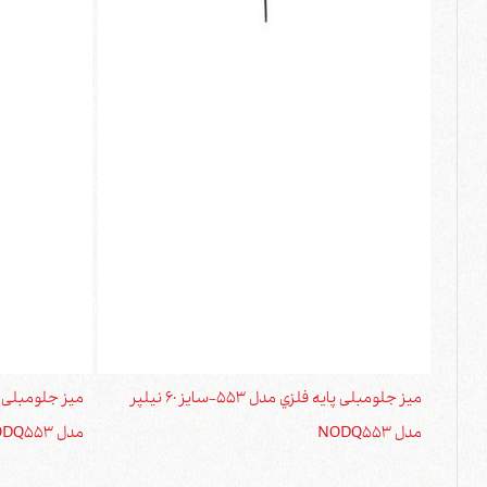
ميز جلومبلی پايه فلزي مدل 553-سايز 60 نیلپر
مدل NODQ553
مدل NODQ553