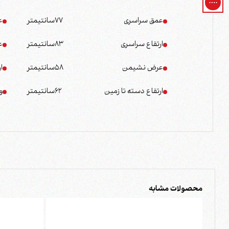
عمق سراسری
77
سانتیمتر
ع
ارتفاع سراسری
83
سانتیمتر
ع
عرض نشیمن
58
سانتیمتر
ا
ارتفاع دسته تا زمین
62
سانتیمتر
و
محصولات مشابه