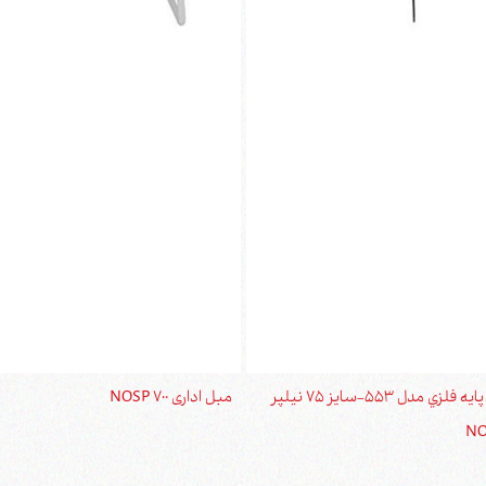
ميز جلومبلی پايه فلزي مدل 553-سايز 75 نیلپر
مبل اداری NOSP 700