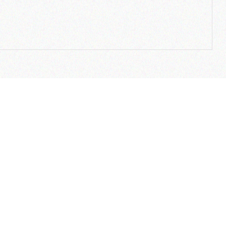
لینک های مفید
ارتباط با ما
ضمانت بازگشت وجه
آدرس دفتر م
وب سایت هلدینگ نیلپر
تهران – شهرک غ
وب سایت مبلمان خانگی نیلپر
کردستانی (گلرخ) 
وب سایت توریستر
آدرس دفتر 
وب سایت ارگوتک
تهران، شهرک غر
بلاگ نیلپر