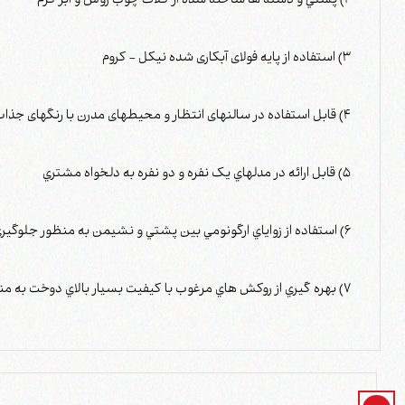
2) پشتي و دسته ها ساخته شده از کلاف چوب روس و ابر گرم
3) استفاده از پایه فولای آبکاری شده نیکل - کروم
4) قابل استفاده در سالنهای انتظار و محیطهای مدرن با رنگهای جذاب
5) قابل ارائه در مدلهاي يک نفره و دو نفره به دلخواه مشتري
6) استفاده از زواياي ارگونومي بين پشتي و نشيمن به منظور جلوگيري از خستگي و راحتي
7) بهره گيري از روکش هاي مرغوب با کيفيت بسيار بالاي دوخت به منظور بالا رفتن عمر روکش و افزايش زيبايي