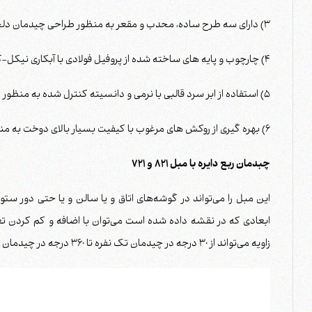
3) دارای سه طرح ساده، محدب و مقعر به منظور طراحی چیدمان دلخواه در اشکال مختلف
4) چارچوب و پایه های ساخته شده از پروفیل فولادی با آبکاری نیکل-کروم در ضخامت 25 میکرون
5) استفاده از ابر سرد قالبی با نرمی و دانسیته کنترل شده به منظور ایجاد حس راحتی بیشتر در پشتی و نشیمن
6) بهره گیری از روکش های مرغوب با کیفیت بسیار بالای دوخت به منظور بالا رفتن عمر روکش و افزایش زیبایی آن
چبدمان ربع دایره با مبل 821 و 721
این مبل را می‌تواند در گوشه‌های اتاق و یا سالن و یا حتی دور ست
ابعادی که در نقشه داده شده است می‌توان با اضافه و کم کردن تعد
زاویه می‌تواند از 30 درجه در چیدمان تک نفره تا 360 درجه در چیدمان 9 نفره تغییر کند.