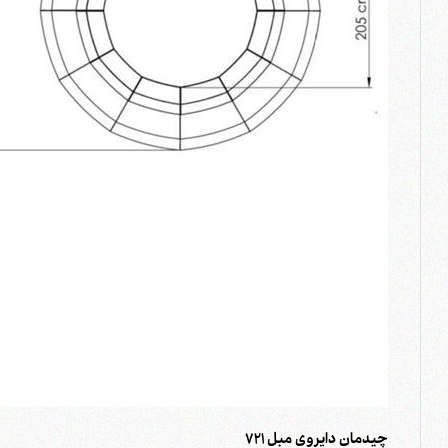
چیدمان دایروی مبل 721