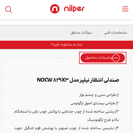
خانه
/
محصولات
/
پزشکی/درمانی
/
صندلی انتظار نیلپر مدل NOCW 829X3
مشخصات فنی
سوالات متداول
نیاز به مشاوره دارید!؟
توضیحات محصول
صندلی انتظار نیلپر مدل NOCW 829X3
1) طراحی مدرن و چشم نواز
2) طراحی برمبنای اصول ارگونومی
3) پشتی ساخته شده از چوب چندلایی با روکش چوب راش با استحکام
بالا و طرح ارگونومیک
4) نشیمن ساخته شده از چوب صنوبر با پوشش فوم انتگرال جهت