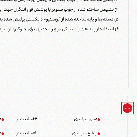
3) پشتی ساخته شده از چوب چندلایی با روکش چوب راش با استحکام بالا و طرح ارگونومیک
4) نشیمن ساخته شده از چوب صنوبر با پوشش فوم انتگرال جهت ایجاد حس راحتی درهنگام نشستن
5) دسته ها و پایه ساخته شده از آلومینیوم دایکستی پولیش شده به منظور افزایش زیبایی محصول
6) استفاده از پایه های پلاستیکی در زیر محصول برای جلوگیری از سرخوردن بر روی سطوح لغزنده
عمق سراسری
64
سانتیمتر
ع
ارتفاع سراسری
81
سانتیمتر
ع