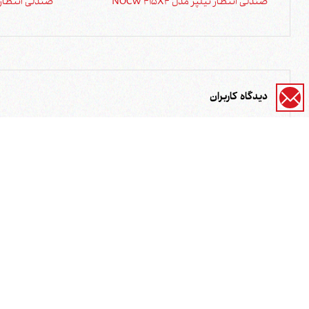
صندلی انتظار نیلپر مدل NOCW 415X4
صندلی انتظار نیلپر
دیدگاه کاربران
نام و نام خانوادگی
شماره همراه (
نظر