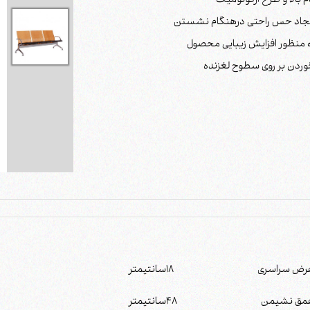
رض سراسری
18
سانتیمتر
مق نشیمن
48
سانتیمتر