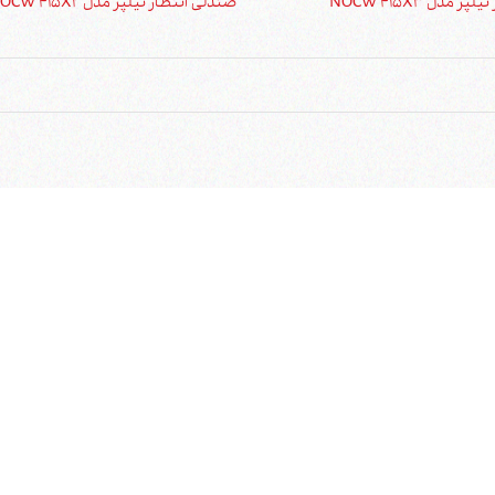
 مدل NOCW 415X3
صندلی انتظار نیلپر مدل NOCW 415X2
موبایل)