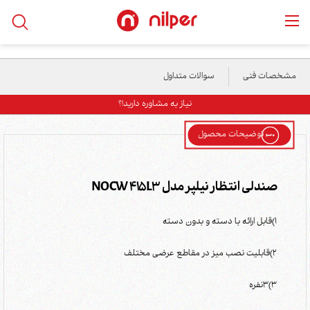
خانه
/
محصولات
/
پزشکی/درمانی
/
صندلی انتظار نیلپر مدل NOCW 415L3
مشخصات فنی
سوالات متداول
نیاز به مشاوره دارید!؟
توضیحات محصول
صندلی انتظار نیلپر مدل NOCW 415L3
1)قابل ارائه با دسته و بدون دسته
2)قابلیت نصب میز در مقاطع عرضی مختلف
3)3نفره