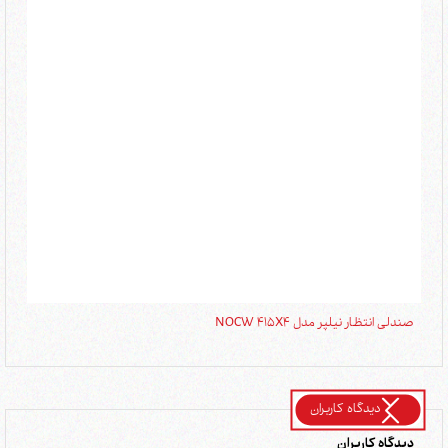
صندلی انتظار نیلپر مدل NOCW 415X4
صندل
دیدگاه کاربران
دیدگاه کاربران