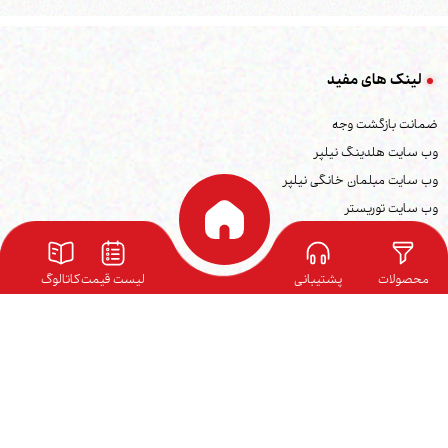
لینک های مفید
ضمانت بازگشت وجه
وب سایت هلدینگ نیلپر
وب سایت مبلمان خانگی نیلپر
وب سایت توریستر
وب سایت ارگوتک
بلاگ نیلپر
محصولات
پشتیبانی
لیست قیمت
کاتالوگ
نمایندگی ها
کاتالوگ محصولات
فرصت های شغلی
شرایط گارانتی
ارتباط با ما