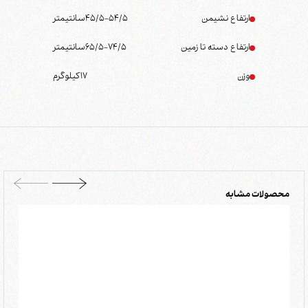
ارتفاع نشیمن
45/5-54/5
سانتیمتر
ارتفاع دسته تا زمین
65/5-74/5
سانتیمتر
وزن
17
کیلوگرم
محصولات مشابه