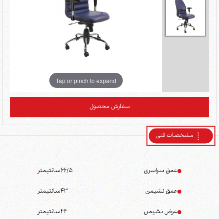
Tap or pinch to expand
سفارش محصول
مشخصات فنی
عمق سراسری
66/5
سانتیمتر
عمق نشیمن
43
سانتیمتر
عرض نشیمن
44
سانتیمتر