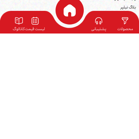
بلاگ نیلپر
نمایندگی ها
کاتالوگ محصولات
محصولات
پشتیبانی
لیست قیمت
کاتالوگ
فرصت های شغلی
شرایط گارانتی
ارتباط با ما
آدرس دفتر مرکزی:
تهران – شهرک غرب – خیابان سپهر – خیابان گلبرگ سوم – خیابان شهید لطفعلی
کردستانی (گلرخ) – پلاک 111
آدرس دفتر خدمات:
تهران، شهرک غرب، خیابان سپهر، خیابان گلبرگ سوم، خیابان شهید لطفعلی
کردستان(گلرخ)، پلاک 109
تلفن دفتر مرکزی:
82750-021
تلفن مرکز خدمات پس از فروش:
82751-021