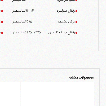
عمق سراسری
67
سانتیمتر
ع
ارتفاع سراسری
93-104
سانتیمتر
ع
عرض نشیمن
46/5
سانتیمتر
ا
ارتفاع دسته تا زمین
62/5-73/5
سانتیمتر
و
محصولات مشابه