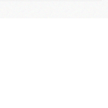
لینک های مفید
ارتباط با ما
ضمانت بازگشت وجه
آدرس دفتر م
وب سایت هلدینگ نیلپر
تهران – شهرک غ
وب سایت مبلمان خانگی نیلپر
کردستانی (گلرخ) 
وب سایت توریستر
آدرس دفتر 
وب سایت ارگوتک
تهران، شهرک غر
بلاگ نیلپر
خیابان شهید لطف
نمایندگی ها
تلفن دفتر م
کاتالوگ محصولات
فرصت های شغلی
تلفن مرکز خ