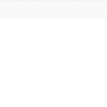
رکزی:
رب – خیابان سپهر – خیابان گلبرگ سوم – خیابان شهید لطفعلی
– پلاک 111
خدمات:
ب، خیابان سپهر، خیابان گلبرگ سوم،
علی کردستان(گلرخ)، پلاک 109
رکزی:
82750-021
دمات پس از فروش:
82751-021