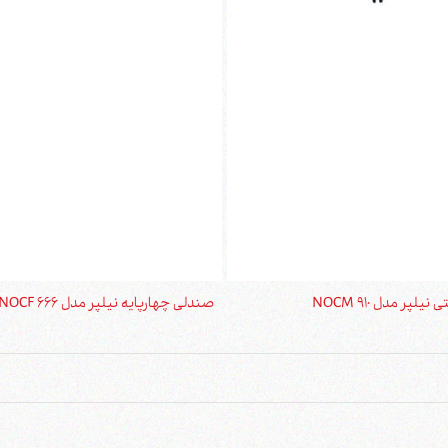
لپر مدل NOCM 910
صندلی چهارپایه نیلپر مدل NOCF 666