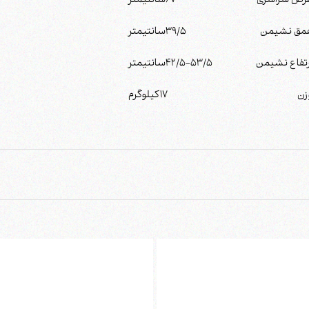
رض سراسری
67
سانتیمتر
مق نشیمن
39/5
سانتیمتر
رتفاع نشیمن
42/5-53/5
سانتیمتر
زن
17
کیلوگرم