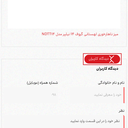
میز ناهارخوری لهستانی گروف 114 نیلپر مدل NDTT114
میز ن
دیدگاه کاربران
دیدگاه کاربران
نام و نام خانوادگی
شماره همراه (موبایل)
نظر