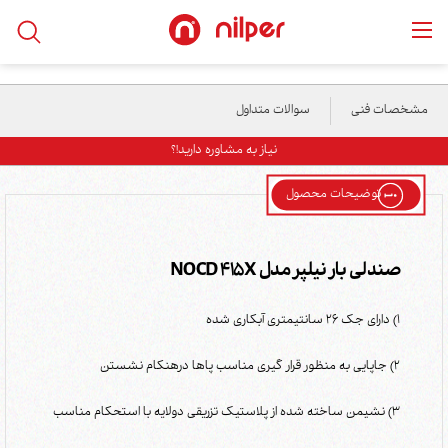
خانه
/
محصولات
/
رستورانی
/
صندلی بار نیلپر مدل NOCD 415X
مشخصات فنی
سوالات متداول
نیاز به مشاوره دارید!؟
توضیحات محصول
صندلی بار نیلپر مدل NOCD 415X
1) دارای جک 26 سانتیمتری آبکاری شده
2) جاپایی به منظور قرار گیری مناسب پاها درهنکام نشستن
3) نشیمن ساخته شده از پلاستیک تزریقی دولایه با استحکام مناسب