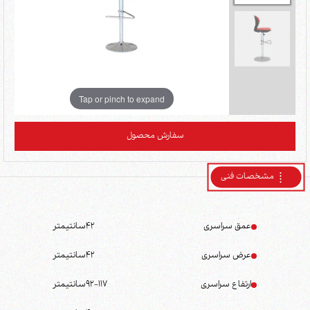
Tap or pinch to expand
سفارش محصول
مشخصات فنی
عمق سراسری
42
سانتیمتر
عرض سراسری
42
سانتیمتر
ارتفاع سراسری
92-117
سانتیمتر