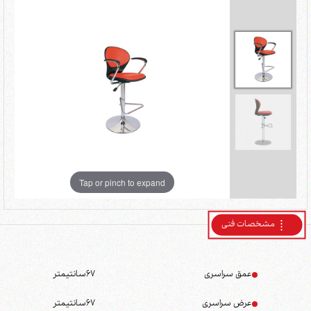
Tap or pinch to expand
مشخصات فنی
عمق سراسری
67
سانتیمتر
عرض سراسری
67
سانتیمتر