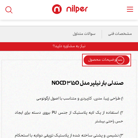
خانه
/
محصولات
/
رستورانی
/
صندلی بار نیلپر مدل NOCD 315O
مشخصات فنی
سوالات متداول
نیاز به مشاوره دارید!؟
توضیحات محصول
صندلی بار نیلپر مدل NOCD 315O
1) طراحی زیبا، مدرن، کاربردی و متناسب با اصول ارگونومی
2) استفاده از یک لایه پلاستیک از جنس PU برروی دسته برای ایجاد
حس راحتی بیشتر
3) نشیمن و پشتی ساخته شده از پلاستیک تزریقی دولایه با استحکام