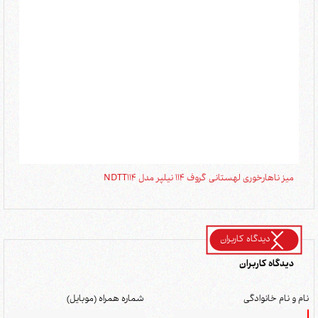
میز ناهارخوری لهستانی گروف 114 نیلپر مدل NDTT114
میز ن
دیدگاه کاربران
دیدگاه کاربران
نام و نام خانوادگی
شماره همراه (موبایل)