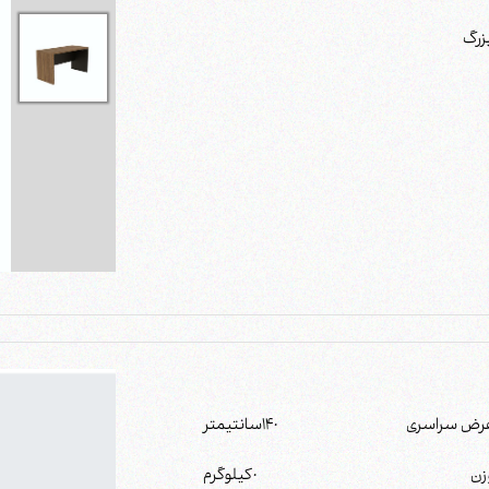
رض سراسری
140
سانتیمتر
زن
0
کیلوگرم