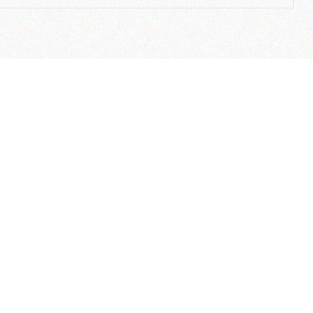
لینک های مفید
ارتباط با ما
ضمانت بازگشت وجه
آدرس دفتر م
وب سایت هلدینگ نیلپر
تهران – شهرک غ
وب سایت مبلمان خانگی نیلپر
کردستانی (گلرخ) 
وب سایت توریستر
آدرس دفتر 
وب سایت ارگوتک
تهران، شهرک غر
بلاگ نیلپر
خیابان شهید لطف
نمایندگی ها
تلفن دفتر م
کاتالوگ محصولات
فرصت های شغلی
تلفن مرکز خ