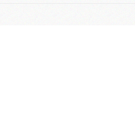
رکزی:
رب – خیابان سپهر – خیابان گلبرگ سوم – خیابان شهید لطفعلی
– پلاک 111
خدمات:
ب، خیابان سپهر، خیابان گلبرگ سوم،
علی کردستان(گلرخ)، پلاک 109
رکزی:
82750-021
دمات پس از فروش:
82751-021