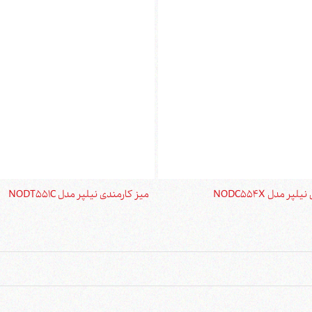
ر مدل NODC554X
میز کارمندی نیلپر مدل NODT551C