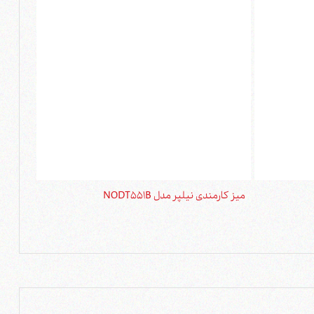
میز کارمندی نیلپر مدل NODT551B
میز کارمن