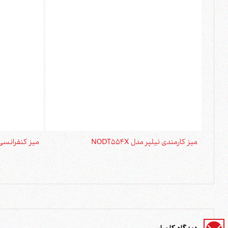
میز کارمندی نیلپر مدل NODT554X
میز کنفرانسی نیلپ