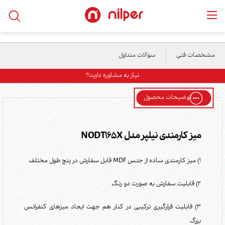
خانه
/
محصولات
/
میز و فایلینگ
/
میز کارمندی نیلپر مدل NODT165X
مشخصات فنی
سوالات متداول
نیاز به مشاوره دارید!؟
توضیحات محصول
میز کارمندی نیلپر مدل NODT165X
1) میز کارمندی ساده از جنس MDF قابل سفارش در پنج طول مختلف
2) قابلیت سفارش به صورت دو رنگ
3) قابلیت قرارگیری ترکیبی در کنار هم جهت ایجاد میزهای کنفرانس
بزرگ