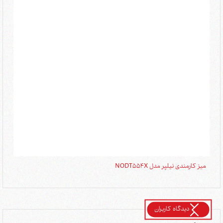
میز کارمندی نیلپر مدل NODT554X
میز 
دیدگاه کاربران