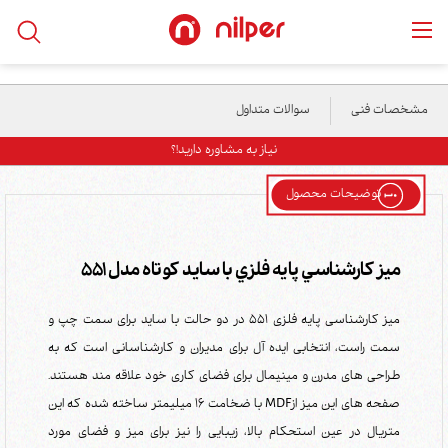
خانه
/
محصولات
/
میز و فایلینگ
/
ميز کارشناسي پايه فلزي با ساید کوتاه مدل 551
مشخصات فنی
سوالات متداول
نیاز به مشاوره دارید!؟
توضیحات محصول
ميز کارشناسي پايه فلزي با ساید کوتاه مدل 551
میز کارشناسی پایه فلزی 551 در دو حالت با ساید برای سمت چپ و
سمت راست، انتخابی ایده آل برای مدیران و کارشناسانی است که به
طراحی های مدرن و مینیمال برای فضای کاری خود علاقه مند هستند.
صفحه های این میز ازMDF با ضخامت 16 میلیمتر ساخته شده که این
متریال در عین استحکام بالا، زیبایی را نیز برای میز و فضای مورد