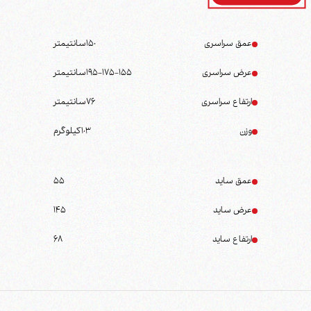
عمق سراسری
150
سانتیمتر
عرض سراسری
195-175-155
سانتیمتر
ارتفاع سراسری
76
سانتیمتر
وزن
103
کیلوگرم
عمق ساید
55
عرض ساید
145
ارتفاع ساید
68