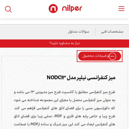
خانه
/
محصولات
/
میز و فایلینگ
/
میز کنفرانسی نیلپر مدل NODC113
مشخصات فنی
سوالات متداول
نیاز به مشاوره دارید!؟
توضیحات محصول
میز کنفرانسی نیلپر مدل NODC113
طرح میز کنفرانس مطابق با کانسپت طرح میز مدیریتی 113 می باشد و
به عنوان میز کنفرانس متصل یا مجزای این مجموعه شناخته می شود
که دکوراسیون مدرن را برای فضای اتاق های کنفرانس فراهم می کند.
طرح زیبا و خاص پایه های فلزی و MDF، نمایی زیبا برای فضای اتاق
های کنفرانس ایجاد می کند. این میز شیک و ساده ازMDF با ضخامت