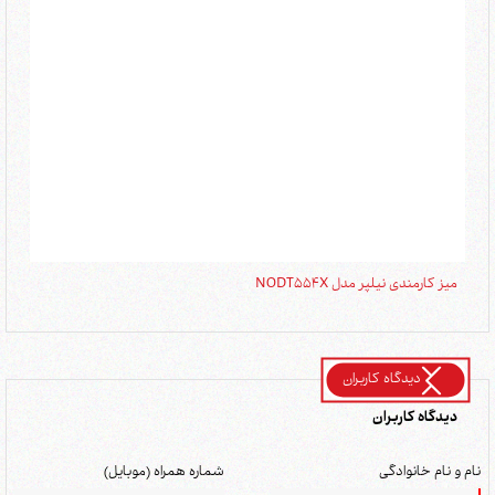
میز کارمندی نیلپر مدل NODT554X
میز 
دیدگاه کاربران
دیدگاه کاربران
نام و نام خانوادگی
شماره همراه (موبایل)