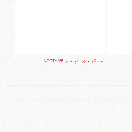
میز کارمندی نیلپر مدل NODT551B
میز کارمن