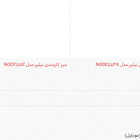
ر مدل NODC554X
میز کارمندی نیلپر مدل NODT551C
موبایل)