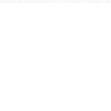
رکزی:
رب – خیابان سپهر – خیابان گلبرگ سوم – خیابان شهید لطفعلی
– پلاک 111
خدمات:
ب، خیابان سپهر، خیابان گلبرگ سوم،
علی کردستان(گلرخ)، پلاک 109
رکزی:
82750-021
دمات پس از فروش:
82751-021