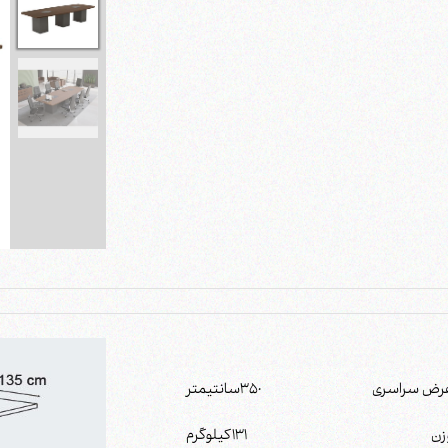
رض سراسری
350
سانتیمتر
زن
131
کیلوگرم