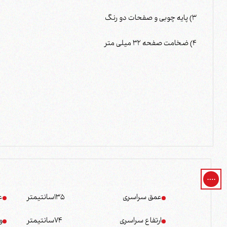
3) پایه چوبی و صفحات دو رنگ
4) ضخامت صفحه 32 میلی متر
عمق سراسری
135
سانتیمتر
ع
ارتفاع سراسری
74
سانتیمتر
و