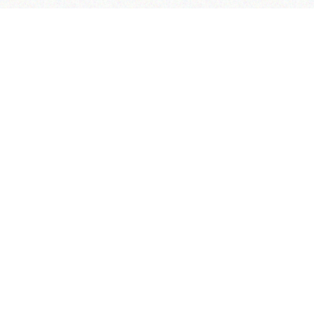
لینک های مفید
ارتباط با ما
ضمانت بازگشت وجه
آدرس دفتر م
وب سایت هلدینگ نیلپر
تهران – شهرک غ
وب سایت مبلمان خانگی نیلپر
کردستانی (گلرخ) 
وب سایت توریستر
آدرس دفتر 
وب سایت ارگوتک
تهران، شهرک غر
بلاگ نیلپر
خیابان شهید لطف
نمایندگی ها
تلفن دفتر م
کاتالوگ محصولات
فرصت های شغلی
تلفن مرکز خ
شرایط گارانتی