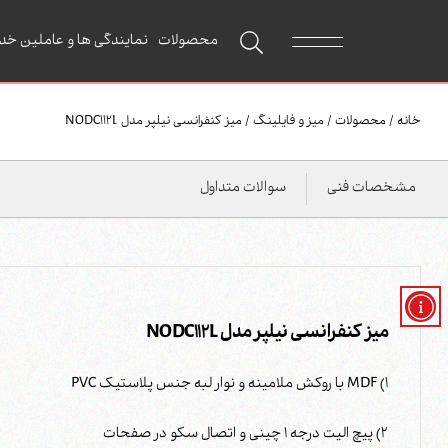
محصولات
نمایندگی ها و عاملین خد
خانه
/
محصولات
/
میز و فایلینگ
/
میز کنفرانسی نیلپر مدل NODC112L
مشخصات فنی
سوالات متداول
میز کنفرانسی نیلپر مدل NODC112L
1) MDF با روکش ملامینه و نوار لبه جنس پلاستیک PVC
2) پیچ الیت درجه 1 چینی و اتصال سکو در صفحات