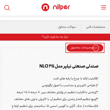
خانه
/
محصولات
/
صنعتی
/
صندلی صنعتی نیلپر مدل NLCI 411i
مشخصات فنی
سوالات متداول
نیاز به مشاوره دارید!؟
توضیحات محصول
صندلی صنعتی نیلپر مدل NLCI 411i
1)قابلیت ارائه با چرخ یا پایه های ثابت
2) طراحی کاربردی و متناسب با اصول ارگونومی
3)پشتی با قابلیت تنظیم در زوایای مختلف بین 80 درجه تا 105 درجه
4)پیچ تنظیم فشار پشتی برای تنظیم آن با کاربران با وزن های مختلف
5)استفاده از جک گازی با کورس اسمی 15 سانتیمتر برای تنظیم ارتفاع