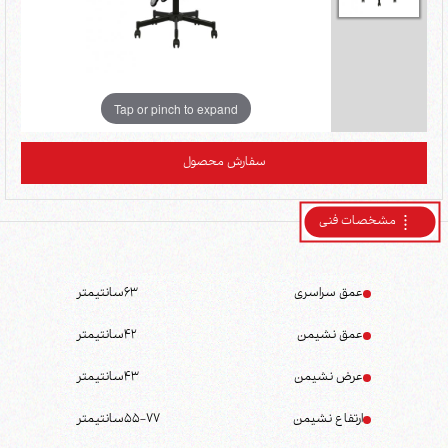
Tap or pinch to expand
سفارش محصول
مشخصات فنی
عمق سراسری
63
سانتیمتر
عمق نشیمن
42
سانتیمتر
عرض نشیمن
43
سانتیمتر
ارتفاع نشیمن
55-77
سانتیمتر