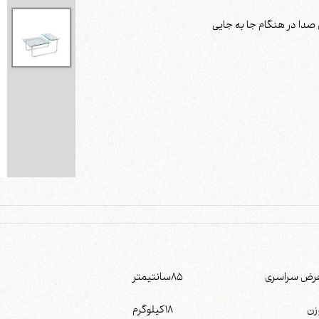
رض سراسری
85
سانتیمتر
زن
18
کیلوگرم