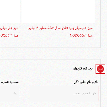
ميز جلومبلی پايه فلزي مدل 553-سايز 60 نیلپر
مدل NODQ553
مدل NODQ553
دیدگاه کاربران
نام و نام خانوادگی
شماره همراه (