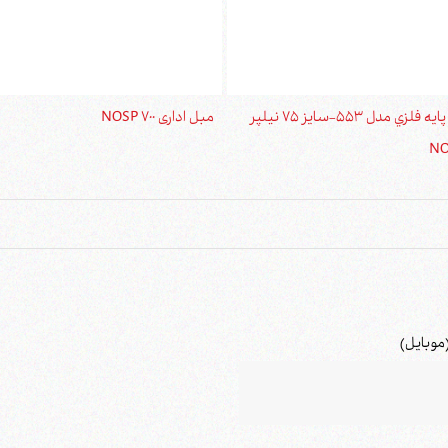
ميز جلومبلی پايه فلزي مدل 553-سايز 75 نیلپر
مبل اداری NOSP 700
موبایل)