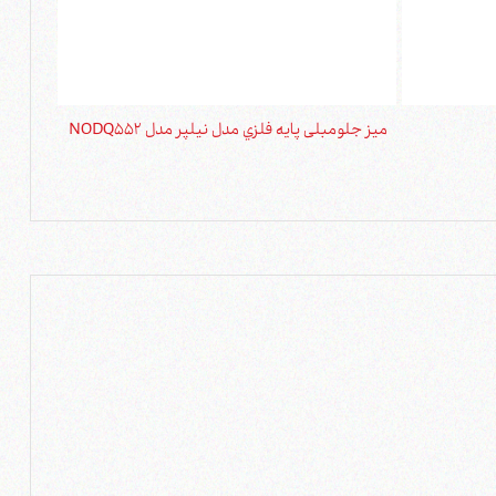
ميز جلومبلی پايه فلزي مدل نیلپر مدل NODQ552
مبل اداری