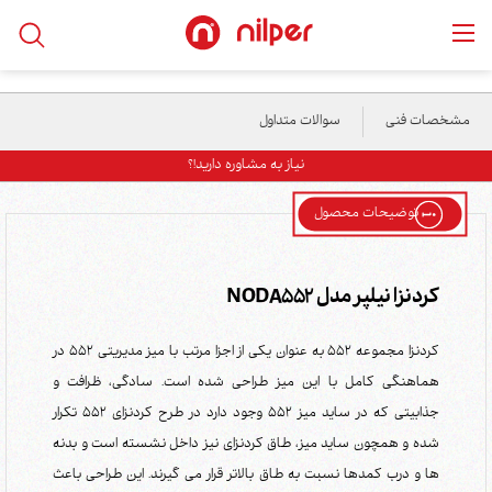
خانه
/
محصولات
/
میز و فایلینگ
/
کردنزا نیلپر مدل NODA552
مشخصات فنی
سوالات متداول
نیاز به مشاوره دارید!؟
توضیحات محصول
کردنزا نیلپر مدل NODA552
کردنزا مجموعه 552 به عنوان یکی از اجزا مرتب با میز مدیریتی 552 در
هماهنگی کامل با این میز طراحی شده است. سادگی، ظرافت و
جذابیتی که در ساید میز 552 وجود دارد در طرح کردنزای 552 تکرار
شده و همچون ساید میز، طاق کردنزای نیز داخل نشسته است و بدنه
ها و درب کمدها نسبت به طاق بالاتر قرار می گیرند. این طراحی باعث