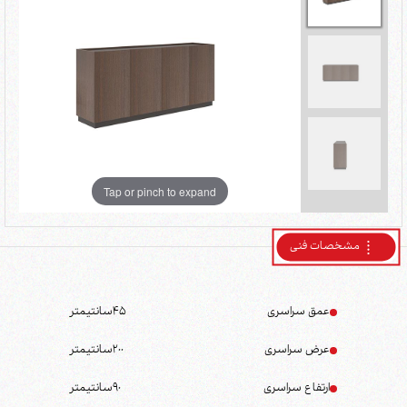
Tap or pinch to expand
مشخصات فنی
عمق سراسری
45
سانتیمتر
عرض سراسری
200
سانتیمتر
ارتفاع سراسری
90
سانتیمتر