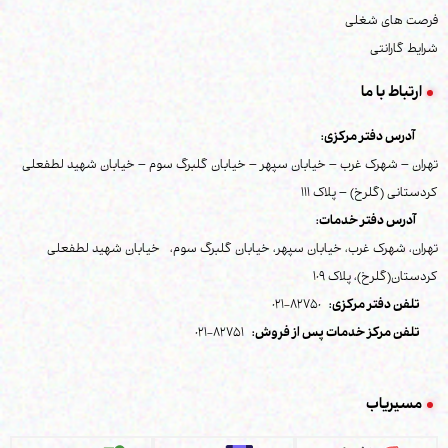
فرصت های شغلی
شرایط گارانتی
ارتباط با ما
آدرس دفتر مرکزی:
تهران – شهرک غرب – خیابان سپهر – خیابان گلبرگ سوم – خیابان شهید لطفعلی
کردستانی (گلرخ) – پلاک 111
آدرس دفتر خدمات:
تهران، شهرک غرب، خیابان سپهر، خیابان گلبرگ سوم، خیابان شهید لطفعلی
کردستان(گلرخ)، پلاک 109
تلفن دفتر مرکزی:
82750-021
تلفن مرکز خدمات پس از فروش:
82751-021
مسیریاب