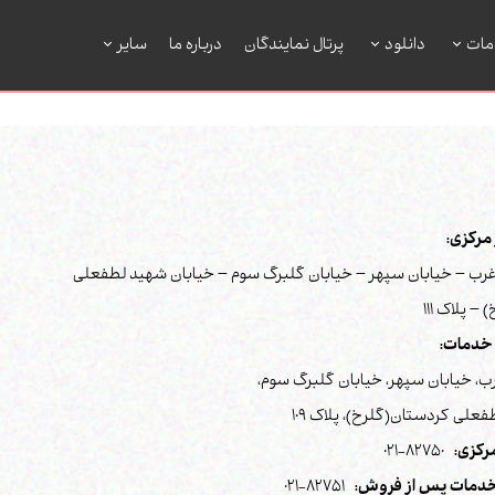
مات
دانلود
پرتال نمایندگان
درباره ما
سایر
رکزی:
رب – خیابان سپهر – خیابان گلبرگ سوم – خیابان شهید لطفعلی
– پلاک 111
خدمات:
ب، خیابان سپهر، خیابان گلبرگ سوم،
علی کردستان(گلرخ)، پلاک 109
رکزی:
82750-021
دمات پس از فروش:
82751-021