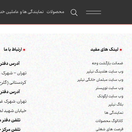
محصولات
نمایندگی ها و عاملین خد
لینک های مفید
ارتباط با ما
ضمانت بازگشت وجه
آدرس دفتر م
وب سایت هلدینگ نیلپر
تهران – شهرک غ
وب سایت مبلمان خانگی نیلپر
کردستانی (گلرخ) 
وب سایت توریستر
آدرس دفتر 
وب سایت ارگوتک
تهران، شهرک غر
بلاگ نیلپر
خیابان شهید لطف
نمایندگی ها
تلفن دفتر م
کاتالوگ محصولات
فرصت های شغلی
تلفن مرکز خ