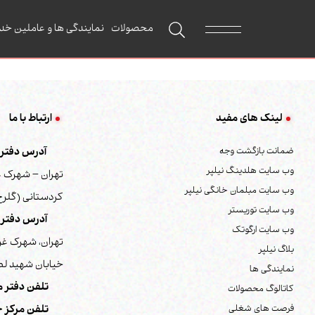
محصولات
نمایندگی ها و عاملین خد
لینک های مفید
ارتباط با ما
ضمانت بازگشت وجه
آدرس دفتر م
وب سایت هلدینگ نیلپر
تهران – شهرک غ
وب سایت مبلمان خانگی نیلپر
کردستانی (گلرخ) 
وب سایت توریستر
آدرس دفتر 
وب سایت ارگوتک
تهران، شهرک غر
بلاگ نیلپر
خیابان شهید لطف
نمایندگی ها
تلفن دفتر م
کاتالوگ محصولات
فرصت های شغلی
تلفن مرکز خ