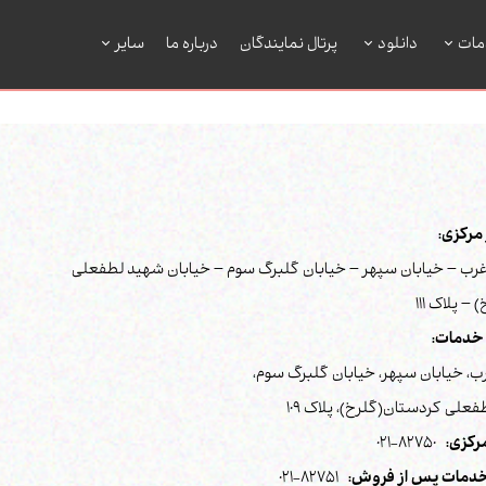
مات
دانلود
پرتال نمایندگان
درباره ما
سایر
رکزی:
رب – خیابان سپهر – خیابان گلبرگ سوم – خیابان شهید لطفعلی
– پلاک 111
خدمات:
ب، خیابان سپهر، خیابان گلبرگ سوم،
علی کردستان(گلرخ)، پلاک 109
رکزی:
82750-021
دمات پس از فروش:
82751-021