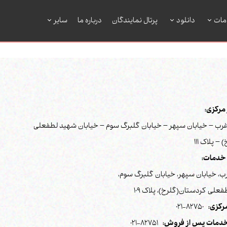
مات
دانلود
پرتال نمایندگان
درباره ما
سایر
رکزی:
رب – خیابان سپهر – خیابان گلبرگ سوم – خیابان شهید لطفعلی
– پلاک 111
خدمات:
ب، خیابان سپهر، خیابان گلبرگ سوم،
علی کردستان(گلرخ)، پلاک 109
رکزی:
82750-021
دمات پس از فروش:
82751-021