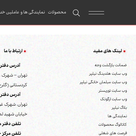
محصولات
نمایندگی ها و عاملین خد
لینک های مفید
ارتباط با ما
ضمانت بازگشت وجه
آدرس دفتر م
وب سایت هلدینگ نیلپر
تهران – شهرک غ
وب سایت مبلمان خانگی نیلپر
کردستانی (گلرخ) 
وب سایت توریستر
آدرس دفتر 
وب سایت ارگوتک
تهران، شهرک غر
بلاگ نیلپر
خیابان شهید لطف
نمایندگی ها
تلفن دفتر م
کاتالوگ محصولات
فرصت های شغلی
تلفن مرکز خ