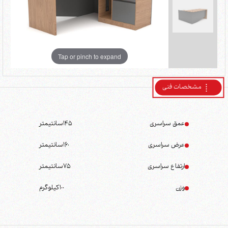
Tap or pinch to expand
مشخصات فنی
عمق سراسری
145
سانتیمتر
عرض سراسری
160
سانتیمتر
ارتفاع سراسری
75
سانتیمتر
وزن
100
کیلوگرم