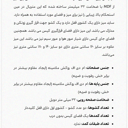
از MDF با ضخامت 32 میلیمتر ساخته شده که این متریال در عین
استحکام بالا، زیبایی را نیز برای میز و فضای مورد استفاده به همراه دارد.
ساید میز دارای یک کشوی قفل دارد و یک کشو جهت قرار گیری زونکن و
مدارک می باشد. این میز دارای فضای قرارگیری کیس می باشد. همچنین
فضای جای کیس دارای شیار عبور هوا و عبور سیم نیز می باشد. این میز
علاوه بر سایز 160 سانتی متری دارای دو سایز 140 و 180 سانتی متری نیز
می‌باشد.
جنس صفحات:
ام دی اف روکش ملامینه (ایجاد مقاوم بیشتر در
برابر خش، رطوبت و ضربه)
جنس پایه ها:
ام دی اف روکش ملامینه (ایجاد مقاوم بیشتر در برابر
خش، رطوبت و ضربه)
ضخامت صفحه رویی:
32 میلی متر دوبل
تعداد کشوها:
دو عدد کشو - کشوی اول دارای قفل کلیددار
تعداد کمدها:
یک فضای کیس بدون درب
تعداد طبقات کمد:
ندارد