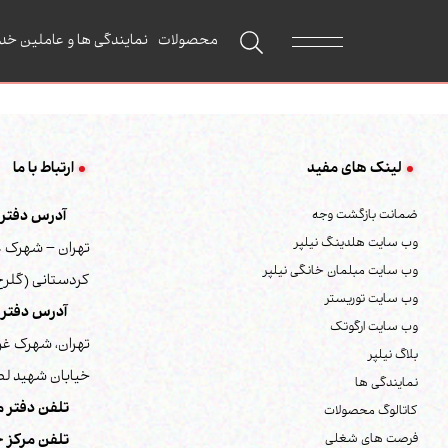
محصولات
نمایندگی ها و عاملین خد
لینک های مفید
ارتباط با ما
ضمانت بازگشت وجه
آدرس دفتر م
وب سایت هلدینگ نیلپر
تهران – شهرک غ
وب سایت مبلمان خانگی نیلپر
کردستانی (گلرخ) 
وب سایت توریستر
آدرس دفتر 
وب سایت ارگوتک
تهران، شهرک غر
بلاگ نیلپر
خیابان شهید لطف
نمایندگی ها
تلفن دفتر م
کاتالوگ محصولات
فرصت های شغلی
تلفن مرکز خ