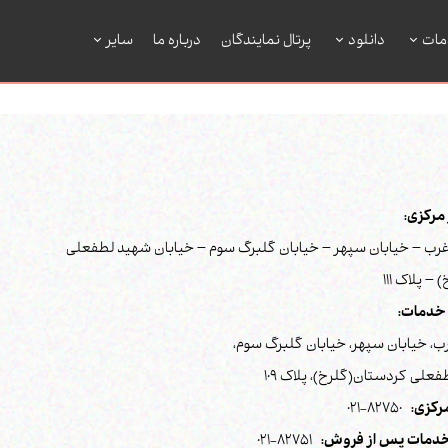
مات
دانلود
پرتال نمایندگان
درباره ما
سایر
رکزی:
رب – خیابان سپهر – خیابان گلبرگ سوم – خیابان شهید لطفعلی
– پلاک 111
خدمات:
ب، خیابان سپهر، خیابان گلبرگ سوم،
علی کردستان(گلرخ)، پلاک 109
رکزی:
82750-021
دمات پس از فروش:
82751-021