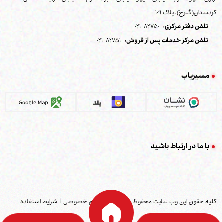
کردستان(گلرخ)، پلاک 109
تلفن دفتر مرکزی:
82750-021
تلفن مرکز خدمات پس از فروش:
82751-021
مسیریاب
با ما در ارتباط باشید
کلیه حقوق این وب سایت محفوظ می باشد
|
حریم خصوصی
|
شرایط استفاده