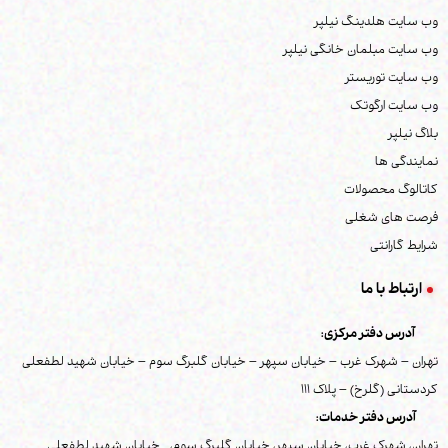
وب سایت هلدینگ نیلپر
وب سایت مبلمان خانگی نیلپر
وب سایت توریستر
وب سایت ارگوتک
بلاگ نیلپر
نمایندگی ها
کاتالوگ محصولات
فرصت های شغلی
شرایط گارانتی
ارتباط با ما
آدرس دفتر مرکزی:
تهران – شهرک غرب – خیابان سپهر – خیابان گلبرگ سوم – خیابان شهید لطفعلی
کردستانی (گلرخ) – پلاک 111
آدرس دفتر خدمات:
تهران، شهرک غرب، خیابان سپهر، خیابان گلبرگ سوم، خیابان شهید لطفعلی