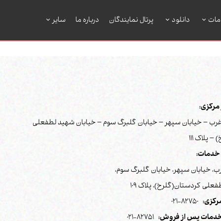
مات
دانلود
پرتال نمایندگان
درباره ما
سایر
رکزی:
رب – خیابان سپهر – خیابان گلبرگ سوم – خیابان شهید لطفعلی
– پلاک 111
خدمات:
ب، خیابان سپهر، خیابان گلبرگ سوم،
علی کردستان(گلرخ)، پلاک 109
رکزی:
82750-021
دمات پس از فروش:
82751-021