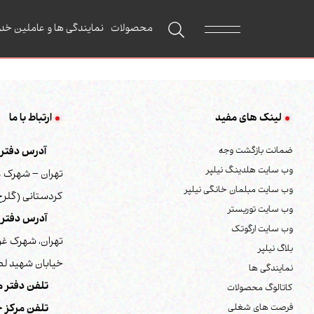
محصولات
نمایندگی ها و عاملین خد
لینک های مفید
ارتباط با ما
ضمانت بازگشت وجه
آدرس دفتر م
وب سایت هلدینگ نیلپر
تهران – شهرک غ
وب سایت مبلمان خانگی نیلپر
کردستانی (گلرخ) 
وب سایت توریستر
آدرس دفتر 
وب سایت ارگوتک
تهران، شهرک غر
بلاگ نیلپر
خیابان شهید لطف
نمایندگی ها
تلفن دفتر م
کاتالوگ محصولات
فرصت های شغلی
تلفن مرکز خ